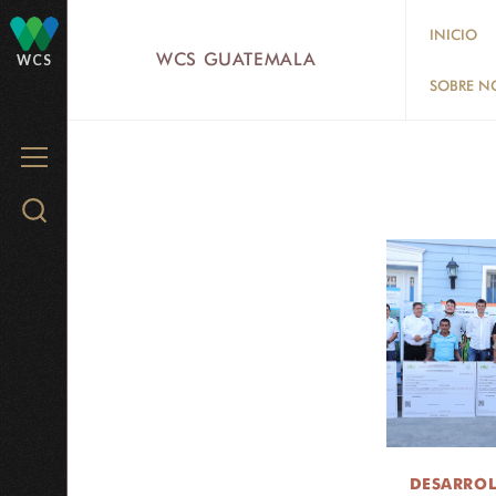
Skip
INICIO
to
WCS GUATEMALA
WCS
main
SOBRE N
content
MENU
Search
WCS.org
DESARRO