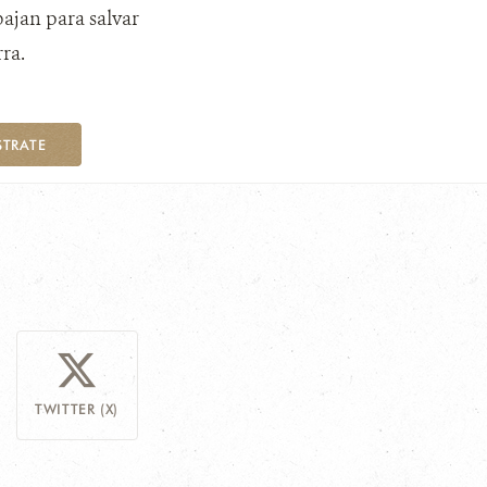
bajan para salvar
ra.
STRATE
TWITTER (X)