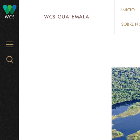
Skip
INICIO
to
WCS GUATEMALA
WCS
main
SOBRE N
content
MENU
Search
WCS.org