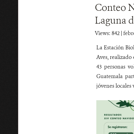
Conteo Na
Laguna d
Views: 842
| febr
La Estación Bi
Aves, realizado
43 personas vo
Guatemala part
jóvenes locales 