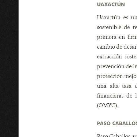
UAXACTÚN
Uaxactún es un
sostenible de 
primera en firm
cambio de desarr
extracción sost
prevención de inc
protección mejor
una alta tasa d
financieras de 
(OMYC).
PASO CABALLO
Paso Caballos, u