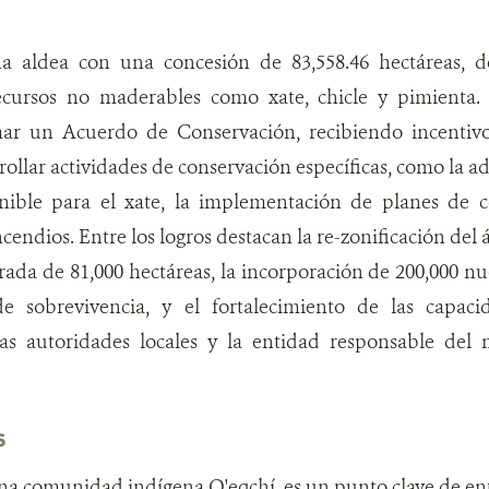
a aldea con una concesión de 83,558.46 hectáreas, de
recursos no maderables como xate, chicle y pimienta.
ar un Acuerdo de Conservación, recibiendo incentivos
ollar actividades de conservación específicas, como la a
enible para el xate, la implementación de planes de co
endios. Entre los logros destacan la re-zonificación del á
ada de 81,000 hectáreas, la incorporación de 200,000 nu
e sobrevivencia, y el fortalecimiento de las capaci
las autoridades locales y la entidad responsable del
S
na comunidad indígena Q'eqchí, es un punto clave de en