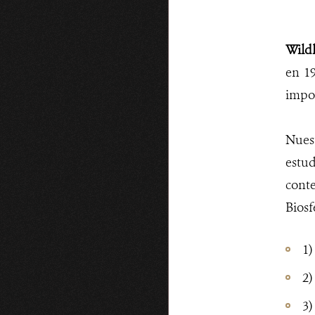
Wildl
en 19
impor
Nuest
estu
conte
Bios
1)
2)
3)