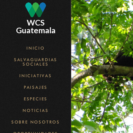
Skip
to
WCS
main
Guatemala
content
INICIO
SALVAGUARDIAS
SOCIALES
INICIATIVAS
PAISAJES
ESPECIES
NOTICIAS
SOBRE NOSOTROS