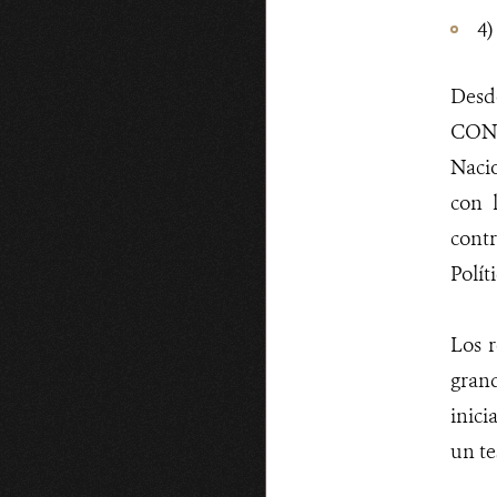
4)
Desd
CONA
Nacio
con 
contr
Polít
Los r
gran
inici
un te