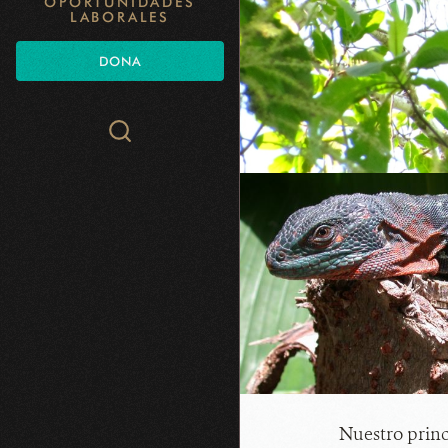
OPORTUNIDADES
LABORALES
DONA
Search
WCS.org
Nuestro princ