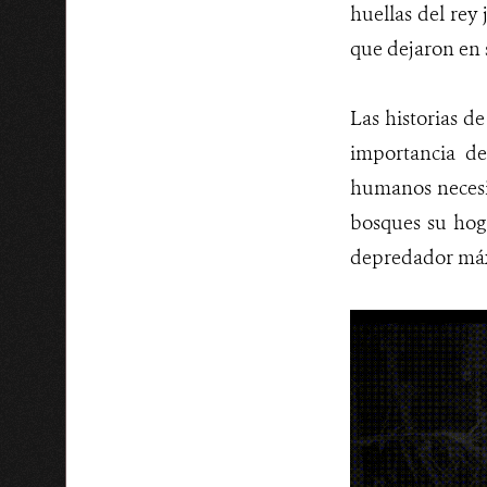
huellas del rey
que dejaron en s
Las historias d
importancia de
humanos necesit
bosques su hoga
depredador máxi